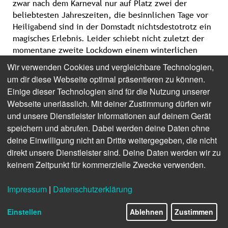
zwar nach dem Karneval nur auf Platz zwei der
beliebtesten Jahreszeiten, die besinnlichen Tage vor
Heiligabend sind in der Domstadt nichtsdestotrotz ein
magisches Erlebnis. Leider schiebt nicht zuletzt der
momentane zweite Lockdown einem winterlichen
Ausflug in die viertgrößte Stadt Deutschlands erst
Wir verwenden Cookies und vergleichbare Technologien,
einmal einen Riegel vor.
Doch es gibt Hoffnung:
Allen,
um dir diese Webseite optimal präsentieren zu können.
die es diesen Winter nicht nach Köln schaffen, bietet
Einige dieser Technologien sind für die Nutzung unserer
die Stadt eine digitale Möglichkeit, sich den
Webseite unerlässlich. Mit deiner Zustimmung dürfen wir
weihnachtlichen Charme der rheinischen Metropole
und unsere Dienstleister Informationen auf deinem Gerät
ins heimische Wohnzimmer zu holen. Der Kölnshop
speichern und abrufen. Dabei werden deine Daten ohne
verkauft das ganze Jahr über ortstypische Souvenirs,
deine Einwilligung nicht an Dritte weitergegeben, die nicht
Mitbringsel und Andenken, vom 1. FC Köln-Pulli über
direkt unsere Dienstleister sind. Deine Daten werden wir zu
Servietten mit Dom-Mosaik bis zur Original kölschen
keinem Zeitpunkt für kommerzielle Zwecke verwenden.
Spieluhr bleiben keine Wünsche offen.
Pünktlich zum Advent lockt der Shop außerdem mit
Impressum
|
Datenschutzerklärung
zahlreichen Weihnachtsgadgets, die ideal zur
besinnlichen Zeit passen. Künstlerisch designte Mund-
Einstellen
Ablehnen
Zustimmen
Nasen-Bedeckungen mit kölschen Aufdrucken sorgen