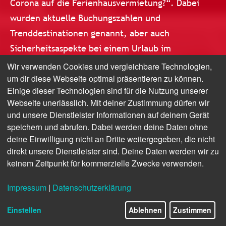
Corona auf die Ferienhausvermietung?“. Dabei
wurden aktuelle Buchungszahlen und
Trenddestinationen genannt, aber auch
Sicherheitsaspekte bei einem Urlaub im
Ferienhaus oder in der Ferienwohnung diskutiert
Wir verwenden Cookies und vergleichbare Technologien,
um dir diese Webseite optimal präsentieren zu können.
und die Rolle der Reiseversicherungsbranche beim
Einige dieser Technologien sind für die Nutzung unserer
Restart des Tourismus erörtert.
Webseite unerlässlich. Mit deiner Zustimmung dürfen wir
und unsere Dienstleister Informationen auf deinem Gerät
speichern und abrufen. Dabei werden deine Daten ohne
deine Einwilligung nicht an Dritte weitergegeben, die nicht
direkt unsere Dienstleister sind. Deine Daten werden wir zu
keinem Zeitpunkt für kommerzielle Zwecke verwenden.
Impressum
|
Datenschutzerklärung
Einstellen
Ablehnen
Zustimmen