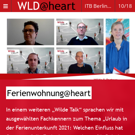
ITB Berlin NOW 2021
10/18
Ferienwohnung@heart
In einem weiteren „Wilde Talk“ sprachen wir mit
ausgewählten Fachkennern zum Thema „Urlaub in
der Ferienunterkunft 2021: Welchen Einfluss hat